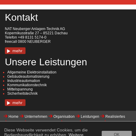
Kontakt
NAT Neuberger Anlagen-Technik AG
Kopernikusstraße 27 – 85221 Dachau
Telefon +49 8131 5174-0
freecall 0800 NEUBERGER
mehr
Unsere Leistungen
Allgemeine Elektroinstallation
Gebäudeautomatisierung
Industrieautomation
Kommunikationstechnik
Mittelspannung
Sicherheitstechnik
mehr
Home
Unternehmen
Organisation
Leistungen
Realisiertes
Karriere
Initiativbewerbung
Kontakt
Downloads
Impressum
Datenschutzerklärung
Whistleblowing
Diese Webseite verwendet Cookies, um die
Bedienfreundlichkeit zu erhöhen.
Weitere
OK
Eiffage Gruppe / Soziale Verantwortung & Ethik