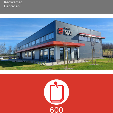
Kecskemét
Debrecen
600