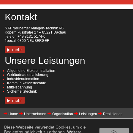
Kontakt
NAT Neuberger Anlagen-Technik AG
Kopernikusstraße 27 – 85221 Dachau
Telefon +49 8131 5174-0
freecall 0800 NEUBERGER
mehr
Unsere Leistungen
Allgemeine Elektroinstallation
Gebäudeautomatisierung
Industrieautomation
Kommunikationstechnik
Mittelspannung
Sicherheitstechnik
mehr
Home
Unternehmen
Organisation
Leistungen
Realisiertes
Karriere
Initiativbewerbung
Kontakt
Downloads
Impressum
Datenschutzerklärung
Whistleblowing
Diese Webseite verwendet Cookies, um die
Bedienfreundlichkeit zu erhöhen.
Weitere
OK
Eiffage Gruppe / Soziale Verantwortung & Ethik