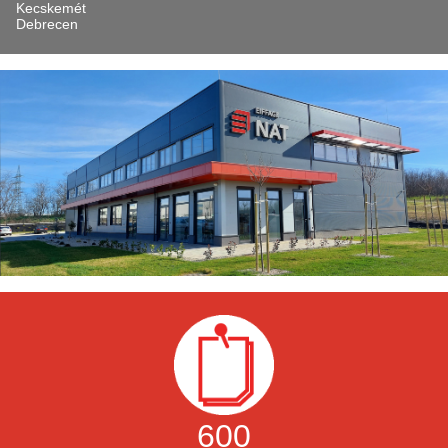
Kecskemét
Debrecen
600