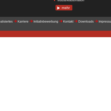
Industrieautomation
mehr
alisiertes
Karriere
Initiativbewerbung
Kontakt
Downloads
Impress