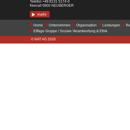
Telefon +49 8131 5174-0
freecall 0800 NEUBERGER
mehr
Home
Unternehmen
Organisation
Leistungen
Re
Eiffage Gruppe / Soziale Verantwortung & Ethik
© NAT AG
2026