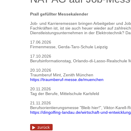
Prall gefüllter Messekalender
Job- und Karrieremessen bringen Arbeitgeber und Jo
Fachkräften ist, ist sie auch heuer wieder auf zahlrei
Dienstleistungsunternehmen in der Elektrotechnik? Da
17.06.2026
Firmenmesse, Gerda-Taro-Schule Leipzig
17.10.2026
Berufsinformationstag, Orlando-di-Lasso-Realschule 
20.10.2026
Traumberuf Mint, Zenith München
https://traumberuf-messe.de/muenchen
20.11.2026
Tag der Berufe, Mittelschule Karlsfeld
21.11.2026
Berufsorientierungsmesse "Bleib hier!", Viktor-Karell-
https://dingolfing-landau.de/wirtschaft-und-entwicklu
zurück