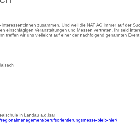
b-Interessent:innen zusammen. Und weil die NAT AG immer auf der Su
chen einschlägigen Veranstaltungen und Messen vertreten. Ihr seid inte
nn treffen wir uns vielleicht auf einer der nachfolgend genannten Eve
Maisach
Realschule in Landau a.d.Isar
ng/regionalmanagement/berufsorientierungsmesse-bleib-hier/