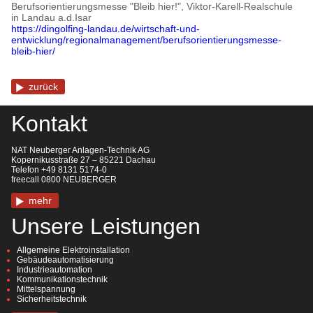
Berufsorientierungsmesse "Bleib hier!", Viktor-Karell-Realschule
in Landau a.d.Isar
https://dingolfing-landau.de/wirtschaft-und-
entwicklung/regionalmanagement/berufsorientierungsmesse-
bleib-hier/
zurück
Kontakt
NAT Neuberger Anlagen-Technik AG
Kopernikusstraße 27 – 85221 Dachau
Telefon +49 8131 5174-0
freecall 0800 NEUBERGER
mehr
Unsere Leistungen
Allgemeine Elektroinstallation
Gebäudeautomatisierung
Industrieautomation
Kommunikationstechnik
Mittelspannung
Sicherheitstechnik