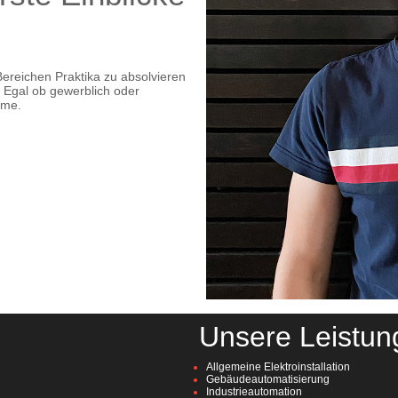
 Bereichen Praktika zu absolvieren
. Egal ob gewerblich oder
hme.
Unsere Leistun
Allgemeine Elektroinstallation
Gebäudeautomatisierung
Industrieautomation