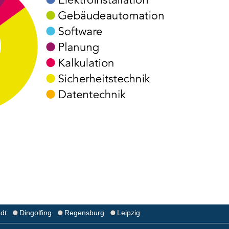
adt
Dingolfing
Regensburg
Leipzig