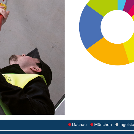
Dachau
München
Ingolst